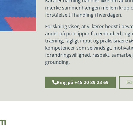
KarateCoaching handler ikke om at kun
mærke sammenhængen mellem krop og
forståelse til handling i hverdagen.
Forskning viser, at vi lærer bedst i bev
andet på principper fra embodied cogn
træning, fagligt input og praksisnære ø
kompetencer som selvindsigt, motivation
forandringsvillighed, respekt, samarbej
grounding.
Ring på +45 20 89 23 69
om