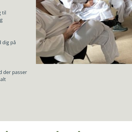
til
ng
 dig på
ad der passer
alt