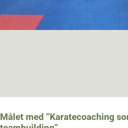
Målet med ”Karatecoaching s
teambuilding”