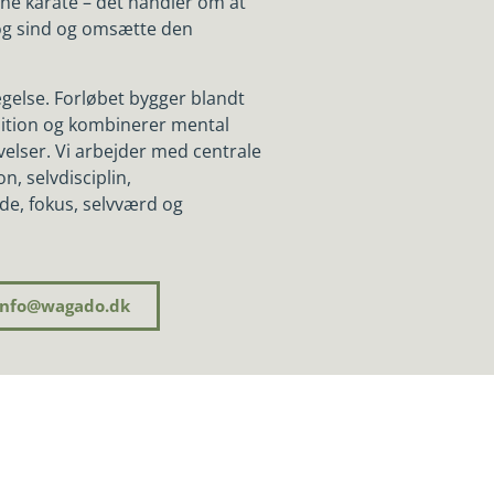
ne karate – det handler om at
 sind og omsætte den
ægelse. Forløbet bygger blandt
ition og kombinerer mental
velser. Vi arbejder med centrale
, selvdisciplin,
de, fokus, selvværd og
Info@wagado.dk