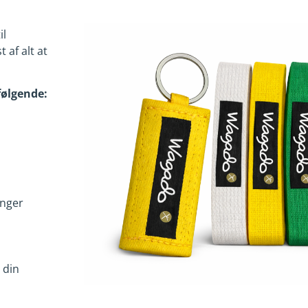
il
 af alt at
følgende:
inger
 din