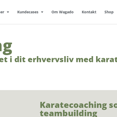
ser
Kundecases
Om Wagado
Kontakt
Shop
ng
tet i dit erhvervsliv med kar
Karatecoaching 
teambuilding