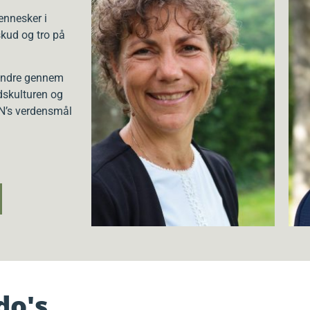
ennesker i
skud og tro på
 andre gennem
dskulturen og
FN’s verdensmål
do's