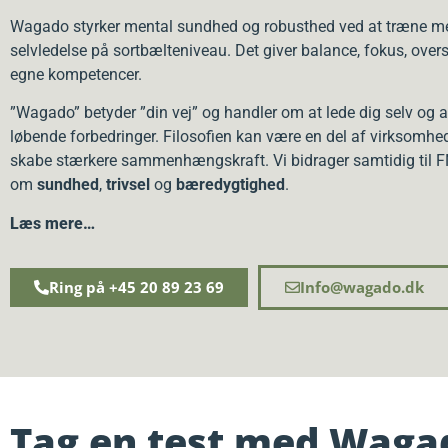
Wagado styrker mental sundhed og robusthed ved at træne m
selvledelse på sortbælteniveau. Det giver balance, fokus, over
egne kompetencer.
”Wagado” betyder ”din vej” og handler om at lede dig selv og
løbende forbedringer. Filosofien kan være en del af virksomhe
skabe stærkere sammenhængskraft. Vi bidrager samtidig til 
om
sundhed
,
trivsel
og
bæredygtighed
.
Læs mere…
Ring på +45 20 89 23 69
Info@wagado.dk
Tag en test med Waga