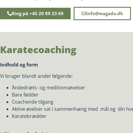
Ring på +45 20 89 23 69
Info@wagado.dk
Karatecoaching
Indhold og form
Vi bruger blandt andet følgende:
Åndedræts- og meditionsøvelser
Bare fødder
Coachende tilgang
Aktive øvelser sat i sammenhæng med mål og din hv
Karatebrædder