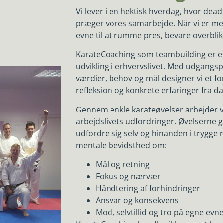
Vi lever i en hektisk hverdag, hvor dea
præger vores samarbejde. Når vi er ment
evne til at rumme pres, bevare overbli
KarateCoaching som teambuilding er en 
udvikling i erhvervslivet. Med udgangs
værdier, behov og mål designer vi et f
refleksion og konkrete erfaringer fra d
Gennem enkle karateøvelser arbejder vi
arbejdslivets udfordringer. Øvelserne g
udfordre sig selv og hinanden i trygge
mentale bevidsthed om:
Mål og retning
Fokus og nærvær
Håndtering af forhindringer
Ansvar og konsekvens
Mod, selvtillid og tro på egne evn