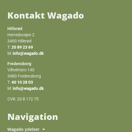
Kontakt Wagado
Hillerød
Herredsvejen 2
3400 Hillerød
T:
20 89 23 69
M:
info@wagado.dk
Fredensborg
Vilhelmsro 140
3480 Fredensborg
T:
40 10 28 03
M:
info@wagado.dk
CVR: 20 8 172 75
Navigation
Wagado ydelser