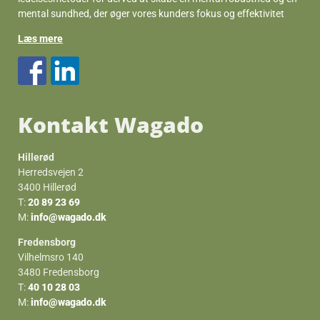
mental sundhed, der øger vores kunders fokus og effektivitet
Læs mere
Kontakt Wagado
Hillerød
Herredsvejen 2
3400 Hillerød
T:
20 89 23 69
M:
info@wagado.dk
Fredensborg
Vilhelmsro 140
3480 Fredensborg
T:
40 10 28 03
M:
info@wagado.dk