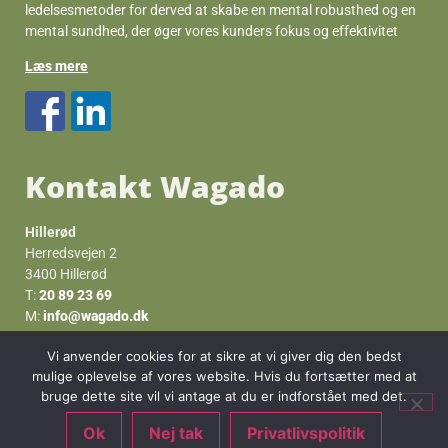
ledelsesmetoder for derved at skabe en mental robusthed og en
mental sundhed, der øger vores kunders fokus og effektivitet
Læs mere
Kontakt Wagado
Hillerød
Herredsvejen 2
3400 Hillerød
T:
20 89 23 69
M:
info@wagado.dk
Fredensborg
Vi anvender cookies for at sikre at vi giver dig den bedst
Vilhelmsro 140
mulige oplevelse af vores website. Hvis du fortsætter med at
3480 Fredensborg
bruge dette site vil vi antage at du er indforstået med det.
T:
40 10 28 03
Ok
Nej tak
Privatlivspolitik
M:
info@wagado.dk