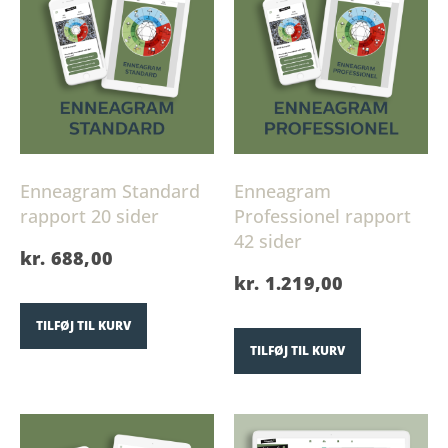
Enneagram Standard
Enneagram
rapport 20 sider
Professionel rapport
42 sider
kr.
688,00
kr.
1.219,00
TILFØJ TIL KURV
TILFØJ TIL KURV