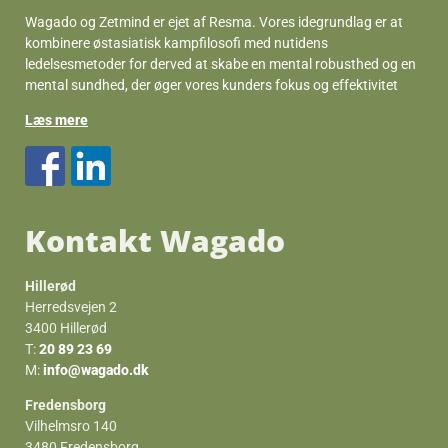
Wagado og Zetmind er ejet af Resma. Vores idegrundlag er at
kombinere østasiatisk kampfilosofi med nutidens
ledelsesmetoder for derved at skabe en mental robusthed og en
mental sundhed, der øger vores kunders fokus og effektivitet
Læs mere
Kontakt Wagado
Hillerød
Herredsvejen 2
3400 Hillerød
T:
20 89 23 69
M:
info@wagado.dk
Fredensborg
Vilhelmsro 140
3480 Fredensborg