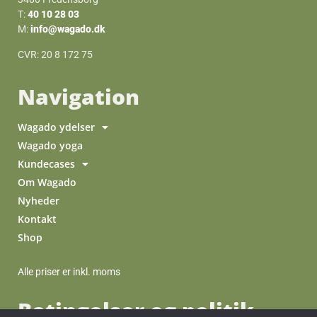
T:
40 10 28 03
M:
info@wagado.dk
CVR: 20 8 172 75
Navigation
Wagado ydelser
Wagado yoga
Kundecases
Om Wagado
Nyheder
Kontakt
Shop
Alle priser er inkl. moms
Betingelser og politik