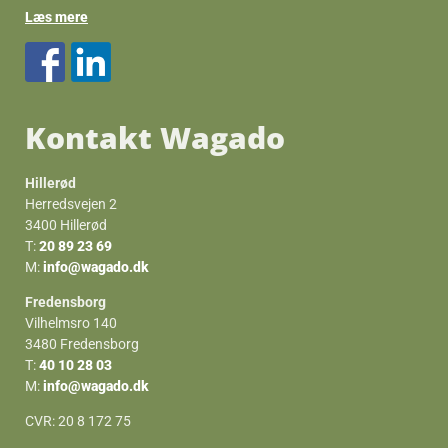
Læs mere
Kontakt Wagado
Hillerød
Herredsvejen 2
3400 Hillerød
T:
20 89 23 69
M:
info@wagado.dk
Fredensborg
Vilhelmsro 140
3480 Fredensborg
T:
40 10 28 03
M:
info@wagado.dk
CVR: 20 8 172 75