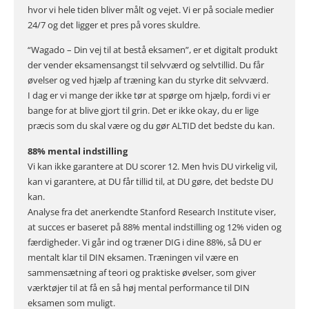
hvor vi hele tiden bliver målt og vejet. Vi er på sociale medier
24/7 og det ligger et pres på vores skuldre.
“Wagado – Din vej til at bestå eksamen”, er et digitalt produkt
der vender eksamensangst til selvværd og selvtillid. Du får
øvelser og ved hjælp af træning kan du styrke dit selvværd.
I dag er vi mange der ikke tør at spørge om hjælp, fordi vi er
bange for at blive gjort til grin. Det er ikke okay, du er lige
præcis som du skal være og du gør ALTID det bedste du kan.
88% mental indstilling
Vi kan ikke garantere at DU scorer 12. Men hvis DU virkelig vil,
kan vi garantere, at DU får tillid til, at DU gøre, det bedste DU
kan.
Analyse fra det anerkendte Stanford Research Institute viser,
at succes er baseret på 88% mental indstilling og 12% viden og
færdigheder. Vi går ind og træner DIG i dine 88%, så DU er
mentalt klar til DIN eksamen. Træningen vil være en
sammensætning af teori og praktiske øvelser, som giver
værktøjer til at få en så høj mental performance til DIN
eksamen som muligt.