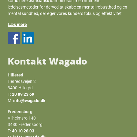
kombinere østasiatisk kampfilosofi med nutidens
ledelsesmetoder for derved at skabe en mental robusthed og en
mental sundhed, der øger vores kunders fokus og effektivitet
Læs mere
Kontakt Wagado
Hillerød
Herredsvejen 2
3400 Hillerød
T:
20 89 23 69
M:
info@wagado.dk
Fredensborg
Vilhelmsro 140
3480 Fredensborg
T:
40 10 28 03