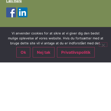
Læs mere
Kontakt Wagado
Vi anvender cookies for at sikre at vi giver dig den bedst
mulige oplevelse af vores website. Hvis du fortsætter med at
Hillerød
bruge dette site vil vi antage at du er indforstået med det.
Herredsvejen 2
Ok
Nej tak
Privatlivspolitik
3400 Hillerød
T:
20 89 23 69
M:
info@wagado.dk
Fredensborg
Vilhelmsro 140
3480 Fredensborg
T:
40 10 28 03
M:
info@wagado.dk
CVR: 20 8 172 75