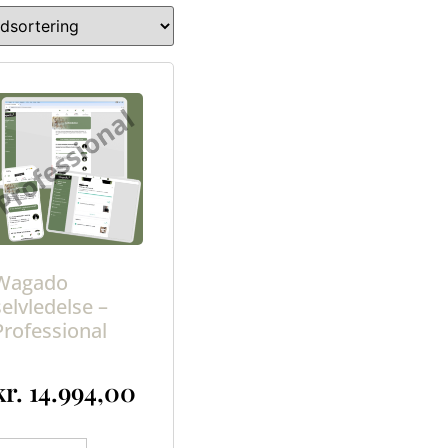
Wagado
selvledelse –
Professional
kr.
14.994,00