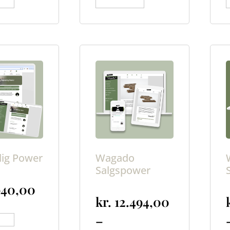
 kurv
Tilføj til kurv
T
lig Power
Wagado
Salgspower
940,00
kr.
12.494,00
–
 kurv