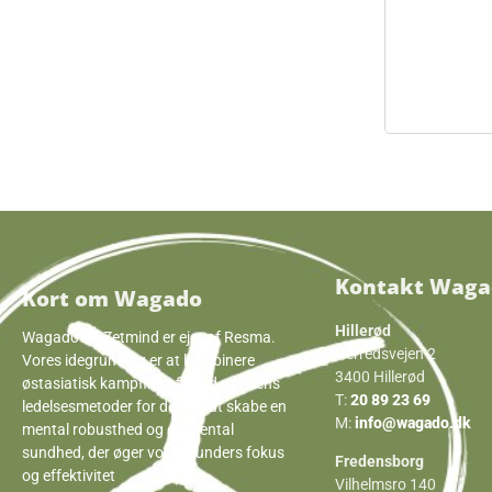
Kontakt Waga
Kort om Wagado
Hillerød
Wagado og Zetmind er ejet af Resma.
Herredsvejen 2
Vores idegrundlag er at kombinere
3400 Hillerød
østasiatisk kampfilosofi med nutidens
T:
20 89 23 69
ledelsesmetoder for derved at skabe en
M:
info@wagado.dk
mental robusthed og en mental
sundhed, der øger vores kunders fokus
Fredensborg
og effektivitet
Vilhelmsro 140