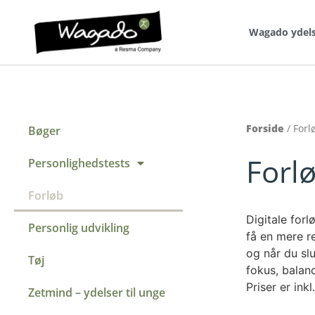
Wagado ydel
Forside
/ Forl
Bøger
Forl
Personlighedstests
Forløb
Digitale forl
Personlig udvikling
få en mere r
og når du slu
Tøj
fokus, balanc
Priser er ink
Zetmind – ydelser til unge