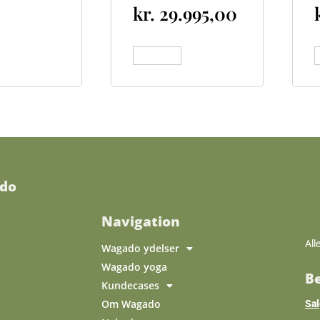
kr.
29.995,00
Vis varer
V
do
Navigation
All
Wagado ydelser
Wagado yoga
Be
Kundecases
Om Wagado
Sal