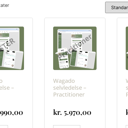
tater
o
Wagado
else –
selvledelse –
Practitioner
.990,00
kr.
5.970,00