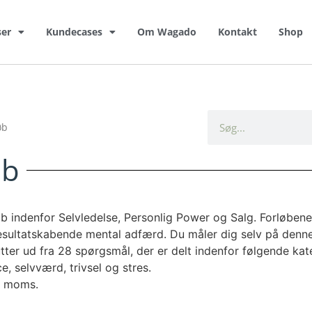
ser
Kundecases
Om Wagado
Kontakt
Shop
øb
øb
øb indenfor Selvledelse, Personlig Power og Salg. Forløbene 
esultatskabende mental adfærd. Du måler dig selv på denne
tter ud fra 28 spørgsmål, der er delt indenfor følgende kateg
e, selvværd, trivsel og stres.
l. moms.