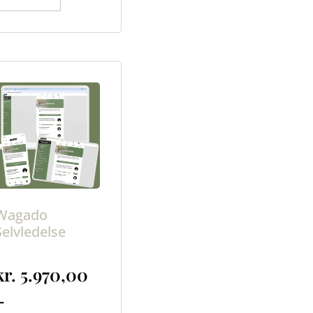
ilføj til kurv
Wagado
Selvledelse
kr.
5.970,00
–