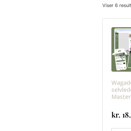
Viser 6 resul
Wagad
selvled
Master
kr.
18